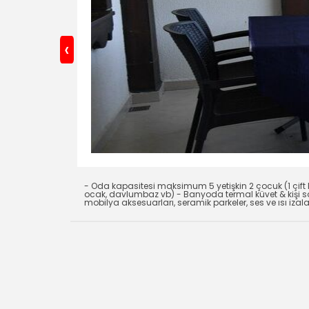
‹
- Oda kapasitesi maksimum 5 yetişkin 2 çocuk (1 çift kiş
ocak, davlumbaz vb) - Banyoda termal küvet & kişi sa
mobilya aksesuarları, seramik parkeler, ses ve ısı izal