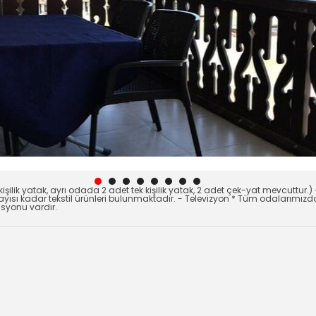
ilik yatak, ayrı odada 2 adet tek kişilik yatak, 2 adet çek-yat mevcuttur.) -
yısı kadar tekstil ürünleri bulunmaktadır. - Televizyon * Tüm odalarımızd
asyonu vardır.