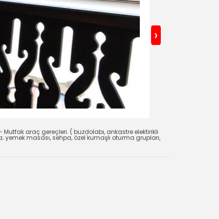
›
 Mutfak araç gereçleri. ( buzdolabı, ankastre elektirikli
a; yemek masası, sehpa, özel kumaşlı oturma grupları,