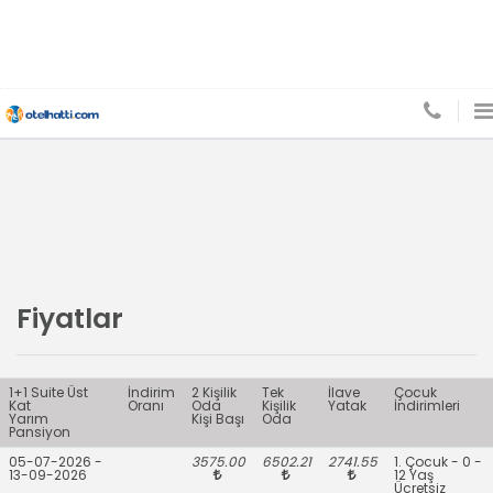
Fiyatlar
1+1 Suite Üst
İndirim
2 Kişilik
Tek
İlave
Çocuk
Kat
Oranı
Oda
Kişilik
Yatak
İndirimleri
Yarım
Kişi Başı
Oda
Pansiyon
05-07-2026 -
3575.00
6502.21
2741.55
1. Çocuk - 0 -
13-09-2026
12 Yaş
Ücretsiz