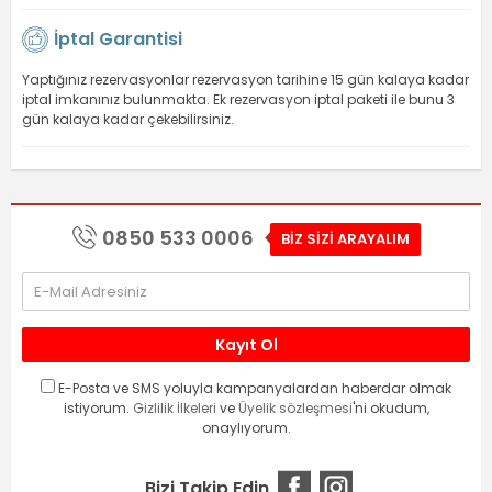
İptal Garantisi
Yaptığınız rezervasyonlar rezervasyon tarihine 15 gün kalaya kadar
iptal imkanınız bulunmakta. Ek rezervasyon iptal paketi ile bunu 3
gün kalaya kadar çekebilirsiniz.
0850 533 0006
BİZ SİZİ ARAYALIM
Kayıt Ol
E-Posta ve SMS yoluyla kampanyalardan haberdar olmak
istiyorum.
Gizlilik İlkeleri
ve
Üyelik sözleşmesi
'ni okudum,
onaylıyorum.
Bizi Takip Edin