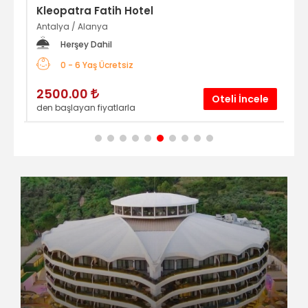
Kleopatra Fatih Hotel
So
Antalya
/
Alanya
Mer
Herşey Dahil
0 - 6 Yaş Ücretsiz
2500.00
2
le
Oteli İncele
den başlayan fiyatlarla
den