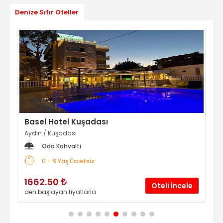
Denize Sıfır Oteller
Basel Hotel Kuşadası
Gr
Aydın
/
Kuşadası
Bal
Oda Kahvaltı
0 - 6 Yaş Ücretsiz
1662.50
4
le
Oteli İncele
den başlayan fiyatlarla
den