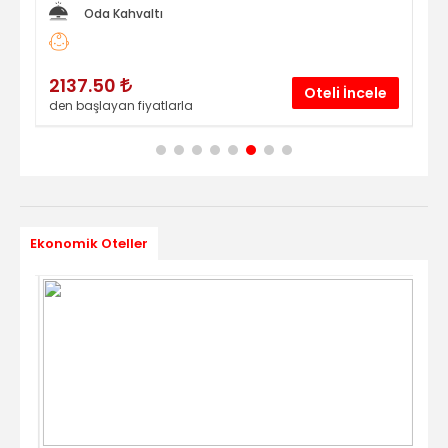
Oda Kahvaltı
2137.50
3
le
Oteli İncele
den başlayan fiyatlarla
den
Ekonomik Oteller