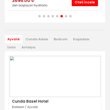
3696.00
2
le
Oteli İncele
den başlayan fiyatlarla
den
Ayvalık
Cunda Adası
Bodrum
Kuşadası
İzmir
Antalya
Cunda Basel Hotel
Cu
Balıkesir
/
Ayvalık
Bal