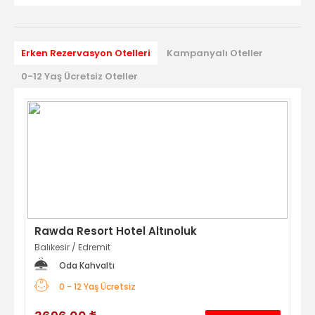
Erken Rezervasyon Otelleri
Kampanyalı Oteller
0-12 Yaş Ücretsiz Oteller
Rawda Resort Hotel Altınoluk
So
Balıkesir
/
Edremit
Mer
Oda Kahvaltı
0 - 12 Yaş Ücretsiz