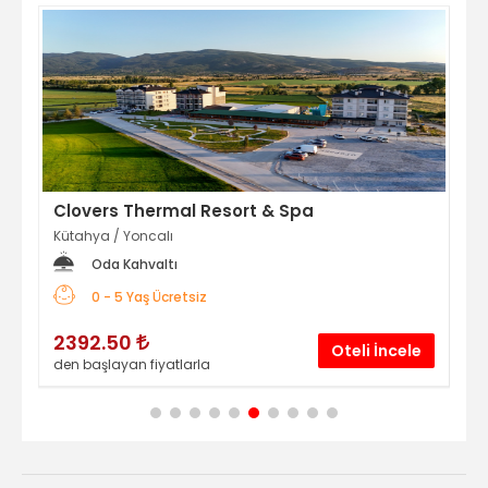
Clovers Thermal Resort & Spa
Ha
Kütahya
/
Yoncalı
Bal
Oda Kahvaltı
0 - 5 Yaş Ücretsiz
2392.50
3
le
Oteli İncele
den başlayan fiyatlarla
den