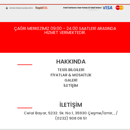
ÇAĞRI MERKEZİMİZ 09:00 - 24:00 SAATLERİ ARASINDA
HİZMET VERMEKTEDİR.
HAKKINDA
TESİS BİLGİLERİ
FİYATLAR & MÜSAİTLİK
GALERİ
İLETİŞİM
İLETİŞİM
Celal Bayar, 5232. Sk. No:1, 35930 Çeşme/İzmir, , /
(0232) 908 06 51