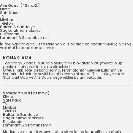
Aile Odası (43 m⊃2;)
Klima
Safe Kasa
TV
Minibar
Telefon
Balkon & Sandalye
Saç kurutma makinesi
Duşakabin
Laminant & Seramik zemin
İki ayrı yaşam alanı ile tasarlanan aile odaları, kalabalık aileler için geniş
ve rahat bir konaklama sunar.
KONAKLAMA
Toplam 296 odası bulunan tesis, farklı bloklardan oluşmakta olup
geniş misafir profiline hitap etmektedir.
Orfeus Park Hotel’de konaklama; ferah alanlar, işlevsel kullanım ve
konforlu detaylarla keyifli bir tatil deneyimi sunar. Tesis bünyesinde
Standart Oda ve Aile Odası seçenekleri bulunmaktadır.
Standart Oda (23 m⊃2;)
Klima
Safe Kasa
TV
Minibar
Telefon
Balkon & Sandalye
Saç kurutma makinesi
Duşakabin
Laminant & Seramik zemin
Modern ve kullanışlı yapıya sahip standart odalar, çiftler ve küçük