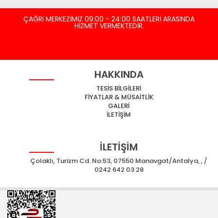
ÇAĞRI MERKEZİMİZ 09:00 - 24:00 SAATLERİ ARASINDA
HİZMET VERMEKTEDİR.
HAKKINDA
TESİS BİLGİLERİ
FİYATLAR & MÜSAİTLİK
GALERİ
İLETİŞİM
İLETİŞİM
Çolaklı, Turizm Cd. No:53, 07550 Manavgat/Antalya, , /
0242 642 03 28