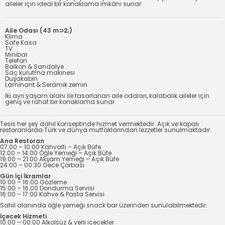
aileler için ideal bir konaklama imkânı sunar.
Aile Odası (43 m⊃2;)
Klima
Safe Kasa
TV
Minibar
Telefon
Balkon & Sandalye
Saç kurutma makinesi
Duşakabin
Laminant & Seramik zemin
İki ayrı yaşam alanı ile tasarlanan aile odaları, kalabalık aileler için
geniş ve rahat bir konaklama sunar.
Tesis her şey dahil konseptinde hizmet vermektedir. Açık ve kapalı
restoranlarda Türk ve dünya mutfaklarından lezzetler sunulmaktadır.
Ana Restoran
07:00 – 10:00 Kahvaltı – Açık Büfe
12:00 – 14:00 Öğle Yemeği – Açık Büfe
19:00 – 21:00 Akşam Yemeği – Açık Büfe
24:00 – 00:30 Gece Çorbası
Gün İçi İkramlar
10:00 – 16:00 Gözleme
15:00 – 16:00 Dondurma Servisi
16:00 – 17:00 Kahve & Pasta Servisi
Sahil alanında öğle yemeği snack bar üzerinden sunulabilmektedir.
İçecek Hizmeti
10:00 – 00:00 Alkolsüz & yerli içecekler