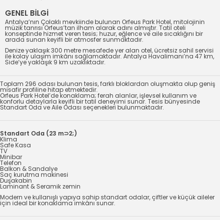
GENEL BİLGİ
Antalya’nın Çolaklı mevkiinde bulunan Orfeus Park Hotel, mitolojinin
müzik tanrısı Orfeus’tan ilham alarak adını almıştır. Tatil oteli
konseptinde hizmet veren tesis; huzur, eğlence ve aile sıcaklığını bir
arada sunan keyifli bir atmosfer sunmaktadır.
Denize yaklaşık 300 metre mesafede yer alan otel, ücretsiz sahil servisi
ile kolay ulaşım imkânı sağlamaktadır. Antalya Havalimanı’na 47 km,
Side’ye yaklaşık 9 km uzaklıktadır.
Toplam 296 odası bulunan tesis, farklı bloklardan oluşmakta olup geniş
misafir profiline hitap etmektedir.
Orfeus Park Hotel’de konaklama; ferah alanlar, işlevsel kullanım ve
konforlu detaylarla keyifli bir tatil deneyimi sunar. Tesis bünyesinde
Standart Oda ve Aile Odası seçenekleri bulunmaktadır.
Standart Oda (23 m⊃2;)
Klima
Safe Kasa
TV
Minibar
Telefon
Balkon & Sandalye
Saç kurutma makinesi
Duşakabin
Laminant & Seramik zemin
Modern ve kullanışlı yapıya sahip standart odalar, çiftler ve küçük aileler
için ideal bir konaklama imkânı sunar.