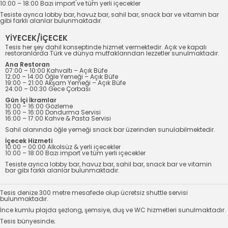
10:00 – 18:00 Bazı import ve tüm yerli içecekler
Tesiste ayrıca lobby bar, havuz bar, sahil bar, snack bar ve vitamin bar
gibi farklı alanlar bulunmaktadır.
YİYECEK/İÇECEK
Tesis her şey dahil konseptinde hizmet vermektedir. Açık ve kapalı
restoranlarda Türk ve dünya mutfaklarından lezzetler sunulmaktadır.
Ana Restoran
07:00 – 10:00 Kahvaltı – Açık Büfe
12:00 – 14:00 Öğle Yemeği – Açık Büfe
19:00 – 21:00 Akşam Yemeği – Açık Büfe
24:00 – 00:30 Gece Çorbası
Gün İçi İkramlar
10:00 – 16:00 Gözleme
15:00 – 16:00 Dondurma Servisi
16:00 – 17:00 Kahve & Pasta Servisi
Sahil alanında öğle yemeği snack bar üzerinden sunulabilmektedir.
İçecek Hizmeti
10:00 – 00:00 Alkolsüz & yerli içecekler
10:00 – 18:00 Bazı import ve tüm yerli içecekler
Tesiste ayrıca lobby bar, havuz bar, sahil bar, snack bar ve vitamin
bar gibi farklı alanlar bulunmaktadır.
Tesis denize 300 metre mesafede olup ücretsiz shuttle servisi
bulunmaktadır.
İnce kumlu plajda şezlong, şemsiye, duş ve WC hizmetleri sunulmaktadır.
Tesis bünyesinde;