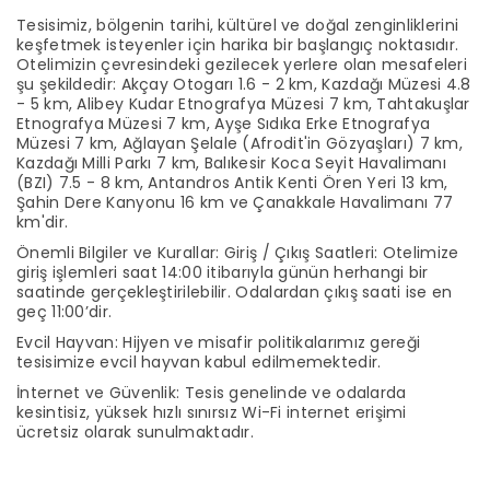
Tesisimiz, bölgenin tarihi, kültürel ve doğal zenginliklerini
keşfetmek isteyenler için harika bir başlangıç noktasıdır.
Otelimizin çevresindeki gezilecek yerlere olan mesafeleri
şu şekildedir: Akçay Otogarı 1.6 - 2 km, Kazdağı Müzesi 4.8
- 5 km, Alibey Kudar Etnografya Müzesi 7 km, Tahtakuşlar
Etnografya Müzesi 7 km, Ayşe Sıdıka Erke Etnografya
Müzesi 7 km, Ağlayan Şelale (Afrodit'in Gözyaşları) 7 km,
Kazdağı Milli Parkı 7 km, Balıkesir Koca Seyit Havalimanı
(BZI) 7.5 - 8 km, Antandros Antik Kenti Ören Yeri 13 km,
Şahin Dere Kanyonu 16 km ve Çanakkale Havalimanı 77
km'dir.
Önemli Bilgiler ve Kurallar: Giriş / Çıkış Saatleri: Otelimize
giriş işlemleri saat 14:00 itibarıyla günün herhangi bir
saatinde gerçekleştirilebilir. Odalardan çıkış saati ise en
geç 11:00’dir.
Evcil Hayvan: Hijyen ve misafir politikalarımız gereği
tesisimize evcil hayvan kabul edilmemektedir.
İnternet ve Güvenlik: Tesis genelinde ve odalarda
kesintisiz, yüksek hızlı sınırsız Wi-Fi internet erişimi
ücretsiz olarak sunulmaktadır.