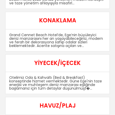
ve taze yönetim anlayışıyla misafirl...
KONAKLAMA
Grand Cennet Beach Hotel’de, Ege’nin büyüleyici
deniz manzarasını her an yaşayabileceğiniz, modern
ve ferah bir dekorasyona sahip odalar sizleri
beklemektedir. Acente satışına açılan ve...
YİYECEK/İÇECEK
Otelimiz Oda & Kahvaltı (Bed & Breakfast)
konseptinde hizmet vermektedir. Güne Ege'nin taze
enerjisi ve muhteşem deniz manzarası eşliğinde
başlamanız için tüm detaylar düşünülmüşt�...
HAVUZ/PLAJ