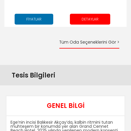
FİYATLAR
DETAYLAR
Tüm Oda Seçeneklerini Gör >
Tesis Bilgileri
GENEL BİLGİ
Ege’nin incisi Balıkesir Akçay’da, kalbin ritmini tutan
muhteşem bir konumda yer alan Grand Cennet
Beach Hotel, 2025 yılında yenilenen modern konsepti